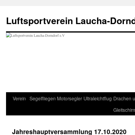
Zum
Inhalt
Luftsportverein Laucha-Dornd
springen
Verein
Segelfliegen
Motorsegler
Ultraleichtflug
Drachen 
Gleitschir
Jahreshauptversammlung 17.10.2020