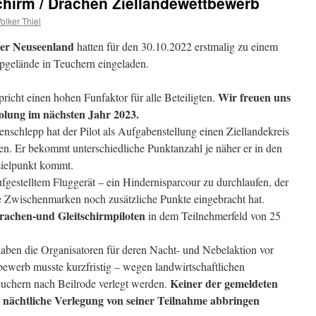
chirm / Drachen Ziellandewettbewerb
olker Thiel
ger Neuseenland
hatten für den 30.10.2022 erstmalig zu einem
pgelände in Teuchern eingeladen.
Wir freuen uns
richt einen hohen Funfaktor für alle Beteiligten.
olung im nächsten Jahr 2023.
schlepp hat der Pilot als Aufgabenstellung einen Ziellandekreis
n. Er bekommt unterschiedliche Punktanzahl je näher er in den
Zielpunkt kommt.
gestelltem Fluggerät – ein Hindernisparcour zu durchlaufen, der
te Zwischenmarken noch zusätzliche Punkte eingebracht hat.
achen-und Gleitschirmpiloten
in dem Teilnehmerfeld von 25
ben die Organisatoren für deren Nacht- und Nebelaktion vor
bewerb musste kurzfristig – wegen landwirtschaftlichen
Keiner der gemeldeten
euchern nach Beilrode verlegt werden.
e nächtliche Verlegung von seiner Teilnahme abbringen