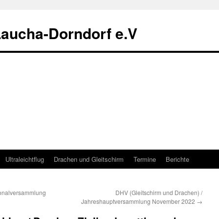
Laucha-Dorndorf e.V
Ultraleichtflug
Drachen und Gleitschirm
Termine
Berichte
ionalversammlung
DHV (Gleitschirm und Drachen) /
Jahreshauptversammlung November 2022
→