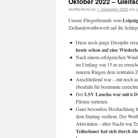
Oktober 2022 – Gleits
Veröffentlicht am
1. Dezember 2022
von
V
Leipzi
Unsere Fliegerfreunde vom
Ziellandewettbewerb auf ihr Schlep
Diese noch junge Disziplin versp
heute schon auf eine Wiederh
Nach einem erfolgreichen Winden
im Umfang von 15 m zu erreiche
inneren Ringen dem zentralen 
Anschließend war – mit noch auf
ebenfalls für bestimmte erreich
LSV Laucha war mit 6 Dr
Der
Piloten vertreten.
Ganz besondere Hochachtung ha
dem Starttag verdient. Der Wett
Aktivitäten – über Nacht von T
Teilnehmer hat sich durch di